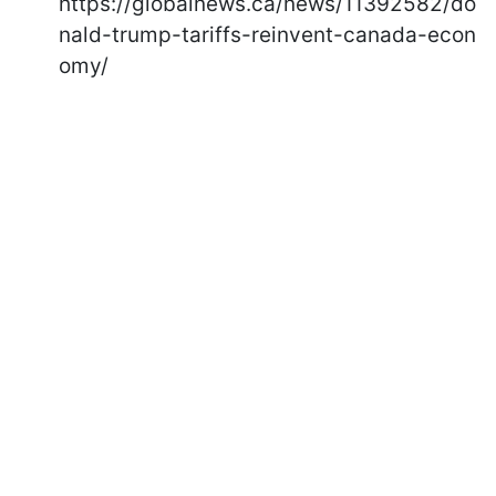
https://globalnews.ca/news/11392582/do
nald-trump-tariffs-reinvent-canada-econ
omy/