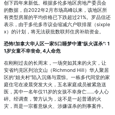
创下四年来新低。根据多伦多地区房地产委员会
的数据，自2022年2月市场高峰以来，该地区所
有类型房屋的平均价格已下跌超过21%。罗品信还
表示，由于多伦多市议会缩减六户联排屋（sixple
x）的计划，将无法获批数联邦住房补助资金。
恐怖!加拿大华人区一家5口睡梦中遭"纵火谋杀": 1
1岁女童不幸丧命, 4人命危
在刚刚过去的长周末，一场突如其来的火灾，让
安省约克区列治文山（Richmond Hill）华人聚居
区的“姐夫村”陷入沉痛与震惊。一栋多代同堂的家
庭住宅在凌晨突发大火，五名家庭成员被紧急送
医，其中一名年仅11岁的女孩不幸身亡......令人心
碎。经调查，警方认为，这不是一起普通的火
灾，而是一宗蓄意纵火、涉嫌谋杀的刑事案件。