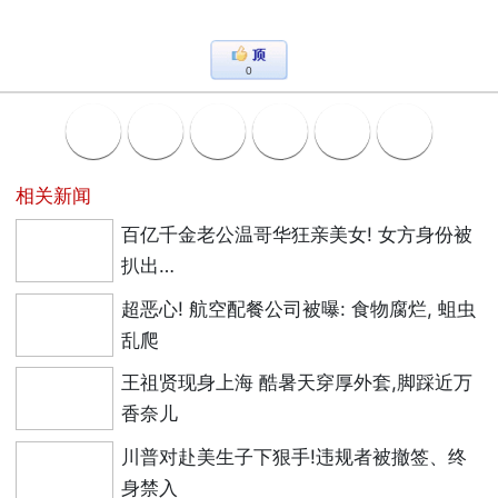
0
相关新闻
百亿千金老公温哥华狂亲美女! 女方身份被
扒出…
超恶心! 航空配餐公司被曝: 食物腐烂, 蛆虫
乱爬
王祖贤现身上海 酷暑天穿厚外套,脚踩近万
香奈儿
川普对赴美生子下狠手!违规者被撤签、终
身禁入