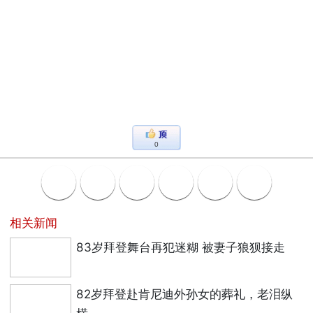
0
相关新闻
83岁拜登舞台再犯迷糊 被妻子狼狈接走
82岁拜登赴肯尼迪外孙女的葬礼，老泪纵