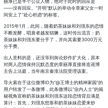
丽厚已是半个公众人物，他对于此时的回应是
——没有回应。“开明”默认的举动令章家父女一时
间安上了“处心积虑”的标签。
2015年1月，此间，随着奶茶妹妹和刘强东的恋情
不断发酵，唱衰者越发猖獗，这时传出流言：奶
茶妹妹和刘强东要分手了，并向其索要3000万元
分手费。
出人意料的是，还没等到舆论炒作扩大化，原本
对两人恋情保持沉默态度的章丽厚直接将造谣博
主告上法庭，当年南京秦淮法院受理该案。
导火索在于这位微博ID为“@王博士的精神家园”的
用户转发了一条微博，此条微博以“业内人士”的揭
秘视角宣称奶茶妹妹和刘强东这段恋情背后满是
算计：首先，刘强东想靠和奶茶妹妹恋爱来炒