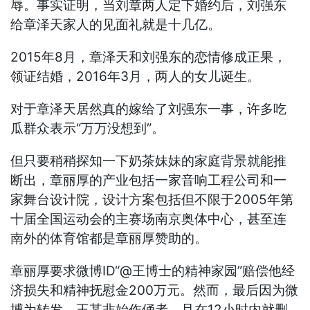
辱。事实证明，当刘章两人定下婚约后，刘强东
给章泽天家人的见面礼就是十几亿。
2015年8月，章泽天和刘强东的恋情修成正果，
领证结婚，2016年3月，两人的女儿诞生。
对于章泽天居然真的嫁给了刘强东一事，许多吃
瓜群众表示“万万没想到”。
但只要稍稍探知一下奶茶妹妹的家庭背景就能推
断出，章丽厚的产业包括一家音响工程公司和一
家舞台设计院，设计方案包括但不限于2005年第
十届全国运动会的主赛场南京奥体中心，甚至连
南外的体育馆都是章丽厚赞助的。
章丽厚要求微博ID“@王博士的精神家园”赔偿他经
济损失和精神抚慰金200万元。然而，最后因为微
博为转发，王某非始作俑者，且在12小时内就删