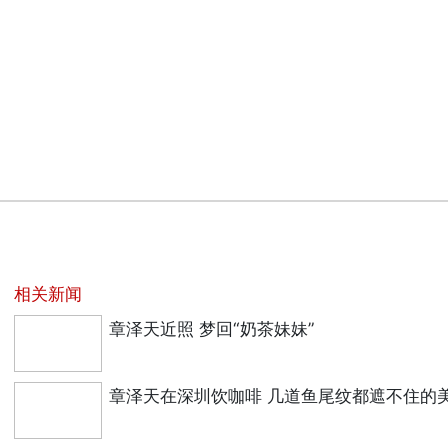
相关新闻
章泽天近照 梦回“奶茶妹妹”
章泽天在深圳饮咖啡 几道鱼尾纹都遮不住的