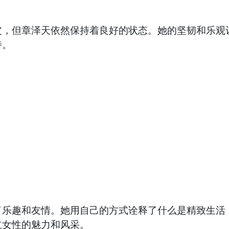
，但章泽天依然保持着良好的状态。她的坚韧和乐观让
待。
了乐趣和友情。她用自己的方式诠释了什么是精致生活
立女性的魅力和风采。