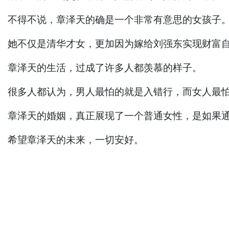
‌不得不说，章泽天的确是一个非常有意思的女孩子
她不仅是清华才女，更加因为嫁给刘强东实现财富
章泽天的生活，过成了许多人都羡慕的样子。
很多人都认为，男人最怕的就是入错行，而女人最
章泽天的婚姻，真正展现了一个普通女性，是如果
希望章泽天的未来，一切安好。