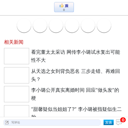
0
相关新闻
看完董太太采访 网传李小璐试水复出可能
性不大
从天选之女到背负恶名 三步走错、再难回
头？
李小璐公开真实离婚时间 回应“做头发”的
梗
“甜馨疑似当姐姐了?” 李小璐被指疑似生二
胎
0
李小璐和Angelababy罕见同框 网友：各有