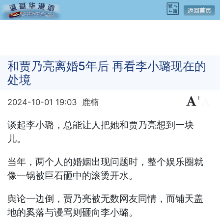
和贾乃亮离婚5年后 再看李小璐现在的
处境
+
-
2024-10-01 19:03
鹿楠
谈起李小璐，总能让人把她和贾乃亮想到一块
儿。
当年，两个人的婚姻出现问题时，整个娱乐圈就
像一锅被巨石砸中的滚烫开水。
舆论一边倒，贾乃亮被无数网友同情，而铺天盖
地的奚落与谩骂则砸向李小璐。