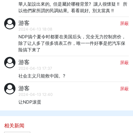
華人架設出來的,  但是屬於哪種背景?  讓人很懷疑 !!   所
以他們家所謂的民調結果,  看看就好,  別太當真 !!
游客
屏蔽
2024-04-13 18:08
NDP搞个夏令时都要在美国后头，完全无力控制房价，
除了让人多了很多填表工作，唯一一件好事是把汽车保
险搞下来了
游客
屏蔽
2024-04-13 17:37
社会主义只能救中国。?
游客
屏蔽
2024-04-13 12:40
让NDP滚蛋
相关新闻