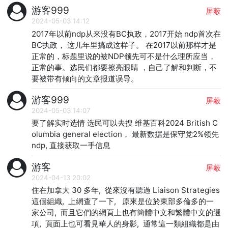
游客999
屏蔽
2024-05-03 14:12
2017年以前ndp从来没有BC执政，2017开始 ndp首次在
BC执政， 这几年里搞成这样子。 在2017以前那样才是
正常的，标题里说的被NDP领先可不是什么理所应当，
正常的事。选民们都要擦亮眼睛 ，自己了解和判断，不
要被带有倾向的文章报道误导。
游客999
屏蔽
2024-05-03 14:07
要了解实时选情 选民可以去搜 维基百科2024 British C
olumbia general election， 最新数据是保守党2%领先
ndp, 直接获取一手信息
游客
屏蔽
2024-04-13 20:02
住在加拿大 30 多年,  從來沒有聽過 Liaison Strategies 
這個組織,  上網查了一下,   原來是位於東部多倫多的一
家公司,  而且它們的網頁上也有簡體中文和繁體中文的選
項,  頁面上也可看見華人的身影,  通常這一類組織都是由