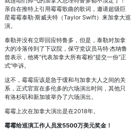
就连咱们帅气的加拿大总理特鲁多都不淡定了！
亲自在推特上引用霉霉歌曲的歌词，邀请超级巨
星霉霉泰勒·斯威夫特（Taylor Swift）来加拿大巡
演。
泰勒并没有立即回应特鲁多，但是，
泰勒
对加拿
大的冷落传到了下议院，保守党议员马特·杰纳鲁
曾表示，他将“代表加拿大所有霉粉”提交一份“正
式”申诉。
这不，
霉霉应该是
急于缓和与加拿大人之间的关
系，正式官宣在多伦多的六场演出时间，其他只
有洛杉矶和新加坡举办了六场演出。
霉霉
上次在加拿大演出是在2018年。
霉霉给巡演工作人员发5500万美元奖金！