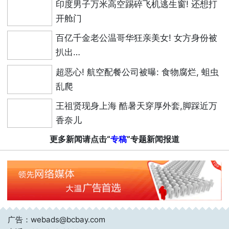
印度男子万米高空踢碎飞机逃生窗! 还想打
开舱门
百亿千金老公温哥华狂亲美女! 女方身份被
扒出…
超恶心! 航空配餐公司被曝: 食物腐烂, 蛆虫
乱爬
王祖贤现身上海 酷暑天穿厚外套,脚踩近万
香奈儿
更多新闻请点击“
专稿
”专题新闻报道
广告：webads@bcbay.com