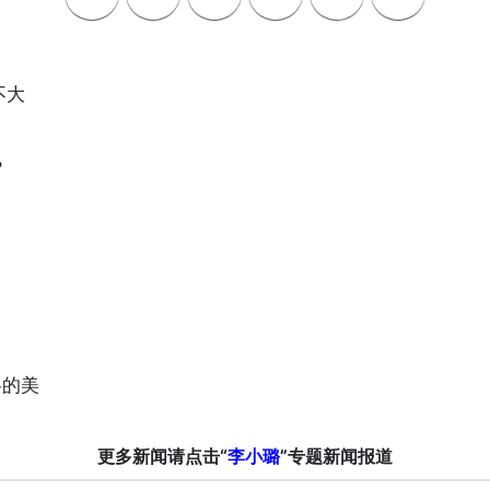
不大
？
各的美
更多新闻请点击“
李小璐
”专题新闻报道