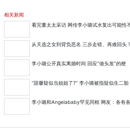
相关新闻
看完董太太采访 网传李小璐试水复出可能性
从天选之女到背负恶名 三步走错、再难回头
李小璐公开真实离婚时间 回应“做头发”的梗
“甜馨疑似当姐姐了?” 李小璐被指疑似生二胎
李小璐和Angelababy罕见同框 网友：各有