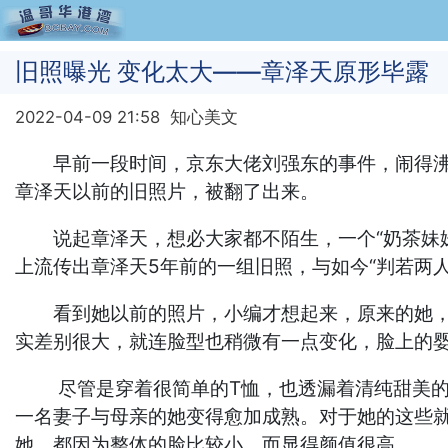
旧照曝光 变化太大——章泽天原形毕露
2022-04-09 21:58
知心美文
早前一段时间，京东大佬刘强东的事件，闹得沸沸
章泽天以前的旧照片，被翻了出来。
说起章泽天，想必大家都不陌生，一个“奶茶妹妹
上流传出章泽天5年前的一组旧照，与如今“判若两
看到她以前的照片，小编才想起来，原来的她，虽
实差别很大，就连脸型也稍微有一点变化，脸上的
尽管是穿着很简单的T恤，也透漏着清纯甜美的气
一名妻子与母亲的她变得愈加成熟。对于她的这些
她，都因为整体的脸比较小，而显得颜值很高。