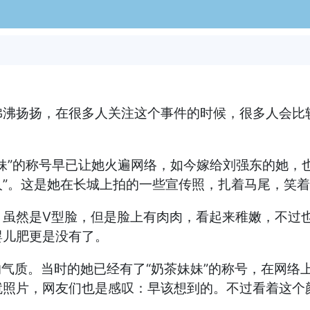
扬扬，在很多人关注这个事件的时候，很多人会比较
”的称号早已让她火遍网络，如今嫁给刘强东的她，
人”。这是她在长城上拍的一些宣传照，扎着马尾，笑
然是V型脸，但是脸上有肉肉，看起来稚嫩，不过也
婴儿肥更是没有了。
质。当时的她已经有了“奶茶妹妹”的称号，在网络上
就照片，网友们也是感叹：早该想到的。不过看着这个