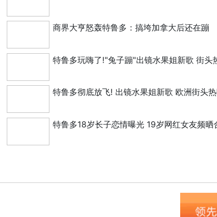
商界大亨怒轰特鲁多：搞垮加拿大后还在蹦
特鲁多玩嗨了!"兔子蹦"出镜水果姐新歌 街头
特鲁多彻底放飞! 出镜水果姐新歌 欧洲街头
特鲁多18岁长子恋情曝光 19岁网红女友频晒