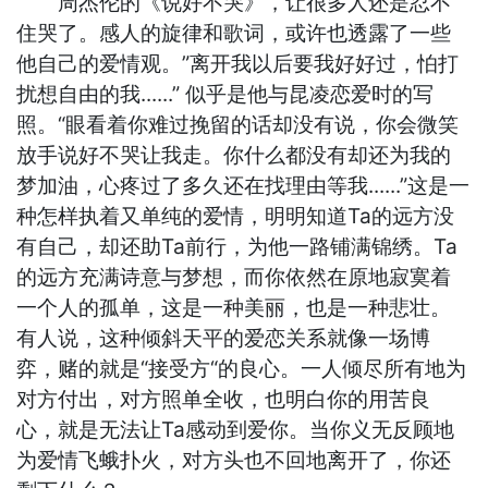
周杰伦的《说好不哭》，让很多人还是忍不
住哭了。感人的旋律和歌词，或许也透露了一些
他自己的爱情观。”离开我以后要我好好过，怕打
扰想自由的我......” 似乎是他与昆凌恋爱时的写
照。“眼看着你难过挽留的话却没有说，你会微笑
放手说好不哭让我走。你什么都没有却还为我的
梦加油，心疼过了多久还在找理由等我......”这是一
种怎样执着又单纯的爱情，明明知道Ta的远方没
有自己，却还助Ta前行，为他一路铺满锦绣。Ta
的远方充满诗意与梦想，而你依然在原地寂寞着
一个人的孤单，这是一种美丽，也是一种悲壮。
有人说，这种倾斜天平的爱恋关系就像一场博
弈，赌的就是“接受方“的良心。一人倾尽所有地为
对方付出，对方照单全收，也明白你的用苦良
心，就是无法让Ta感动到爱你。当你义无反顾地
为爱情飞蛾扑火，对方头也不回地离开了，你还