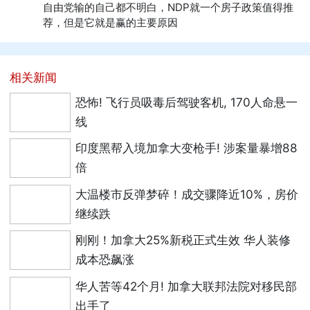
自由党输的自己都不明白，NDP就一个房子政策值得推
荐，但是它就是赢的主要原因
相关新闻
恐怖! 飞行员吸毒后驾驶客机, 170人命悬一
线
印度黑帮入境加拿大变枪手! 涉案量暴增88
倍
大温楼市反弹梦碎！成交骤降近10%，房价
继续跌
刚刚！加拿大25%新税正式生效 华人装修
成本恐飙涨
华人苦等42个月! 加拿大联邦法院对移民部
出手了