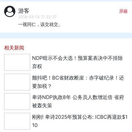
游客
屏蔽
2018-03-14 17:22:37
一视同仁，该交就交。
相关新闻
NDP暗示不会大选！预算案表决中不排除
弃权
颤抖吧！BC省财政断崖：赤字破纪录！还
要加税？
卑诗NDP执政8年 公务员人数增近倍 省府
被轰失策
刚刚! 卑诗2025年预算公布: ICBC再退款$1
10