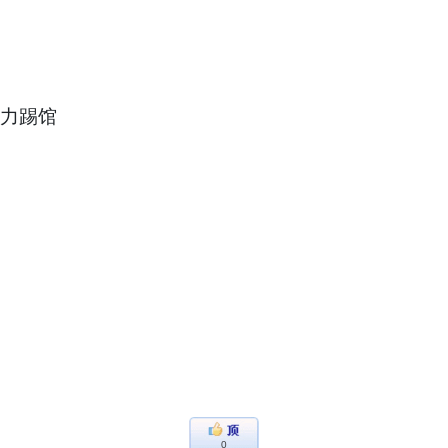
实力踢馆
0