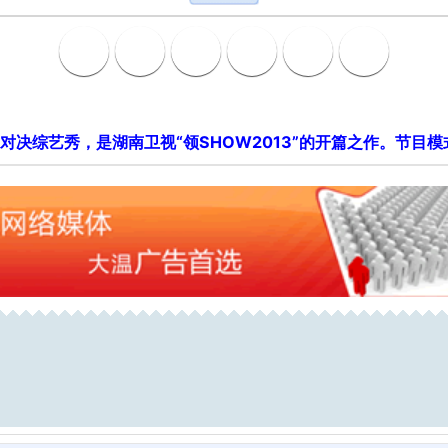
对决综艺秀，是湖南卫视“领SHOW2013”的开篇之作。节目模