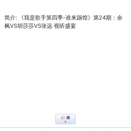
简介: 《我是歌手第四季-谁来踢馆》第24期：余
枫VS胡莎莎VS张远 视听盛宴
0