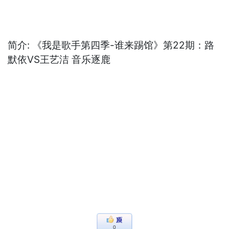
简介: 《我是歌手第四季-谁来踢馆》第22期：路
默依VS王艺洁 音乐逐鹿
0