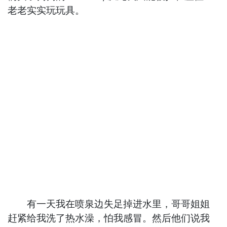
老老实实玩玩具。
有一天我在喷泉边失足掉进水里，哥哥姐姐
赶紧给我洗了热水澡，怕我感冒。然后他们说我