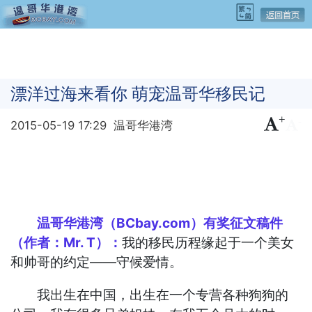
漂洋过海来看你 萌宠温哥华移民记
+
-
2015-05-19 17:29
温哥华港湾
温哥华港湾（BCbay.com）有奖征文稿件
（作者：Mr. T）：
我的移民历程缘起于一个美女
和帅哥的约定——守候爱情。
我出生在中国，出生在一个专营各种狗狗的