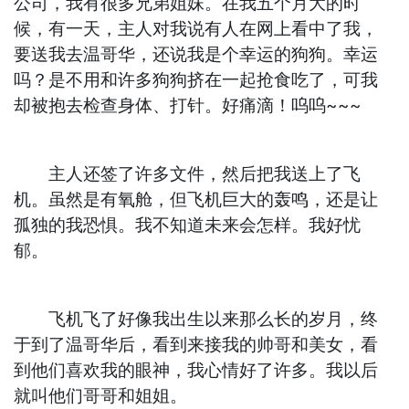
公司，我有很多兄弟姐妹。在我五个月大的时
候，有一天，主人对我说有人在网上看中了我，
要送我去温哥华，还说我是个幸运的狗狗。幸运
吗？是不用和许多狗狗挤在一起抢食吃了，可我
却被抱去检查身体、打针。好痛滴！呜呜~~~
主人还签了许多文件，然后把我送上了飞
机。虽然是有氧舱，但飞机巨大的轰鸣，还是让
孤独的我恐惧。我不知道未来会怎样。我好忧
郁。
飞机飞了好像我出生以来那么长的岁月，终
于到了温哥华后，看到来接我的帅哥和美女，看
到他们喜欢我的眼神，我心情好了许多。我以后
就叫他们哥哥和姐姐。