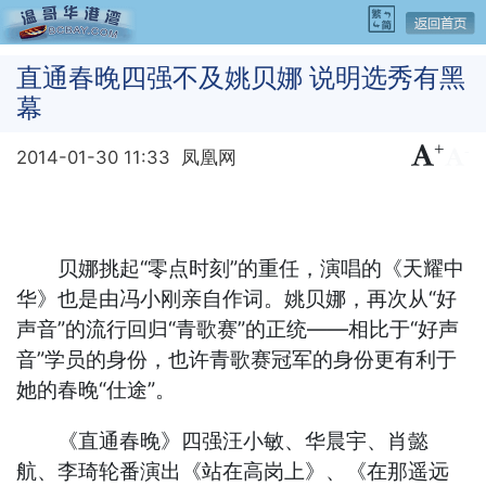
直通春晚四强不及姚贝娜 说明选秀有黑
幕
+
-
2014-01-30 11:33
凤凰网
贝娜挑起“零点时刻”的重任，演唱的《天耀中
华》也是由冯小刚亲自作词。姚贝娜，再次从“好
声音”的流行回归“青歌赛”的正统——相比于“好声
音”学员的身份，也许青歌赛冠军的身份更有利于
她的春晚“仕途”。
《直通春晚》四强汪小敏、华晨宇、肖懿
航、李琦轮番演出《站在高岗上》、《在那遥远