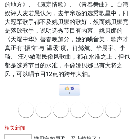
的地方》、《康定情歌》、《青春舞曲》。台湾
娱评人麦若愚认为，去年窜起的选秀歌星中，四
大冠军歌手都不及姚贝娜的歌好，然而姚贝娜竟
是落败歌手，说明选秀节目有内幕。姚贝娜的
《天耀中华》替春晚加分，她的嗓音美，歌声才
真正有“振奋”与“温暖”度。肖懿航、华晨宇、李
琦、 汪小敏唱民俗风歌曲，都在水准之上，但也
都是选秀节目的水准，不像姚贝娜已有大将之
风，可以唱节目12点的跨年大轴。
1
相关新闻
撒贝宁的眉毛，又上热搜了！