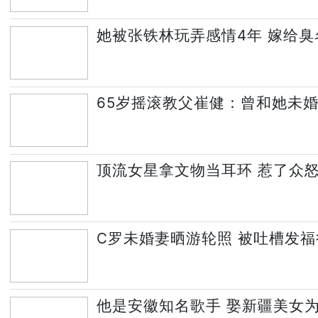
她被张铁林玩弄感情4年 嫁给
65岁摇滚教父崔健：曾和她未婚
顶流女星拿文物当耳环 惹了众
C罗未婚妻晒游轮照 被吐槽发福
他是安徽知名歌手 娶新疆美女