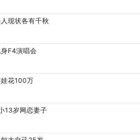
美人现状各有千秋
身F4演唱会
娃花100万
小13岁网恋妻子
知大自己25岁