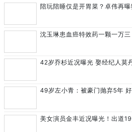
陪玩陪睡仅是开胃菜？卓伟再曝
沈玉琳患血癌特效药一颗一万三
42岁乔杉近况曝光 娶经纪人莫
49岁左小青：被豪门抛弃5年 
美女演员金丰近况曝光！出道19年