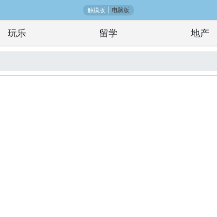
触摸版
|
电脑版
玩乐
留学
地产