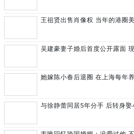
王祖贤出售肖像权 当年的港圈
吴建豪妻子婚后首度公开露面 现
她嫁陈小春后退圈 在上海每年养
与徐静蕾同居5年分手 后转身娶
韦唯回忆跨国婚姻：没爱过他 不