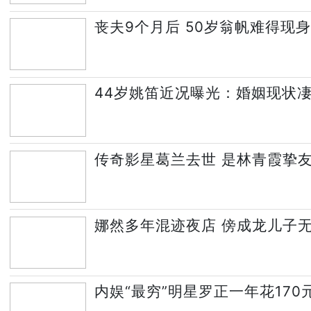
丧夫9个月后 50岁翁帆难得现
44岁姚笛近况曝光：婚姻现状凄
传奇影星葛兰去世 是林青霞挚友
娜然多年混迹夜店 傍成龙儿子
内娱“最穷”明星罗正一年花170