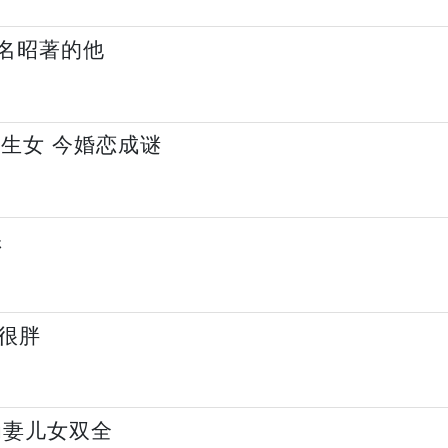
臭名昭著的他
生女 今婚恋成谜
怒
很胖
为妻儿女双全