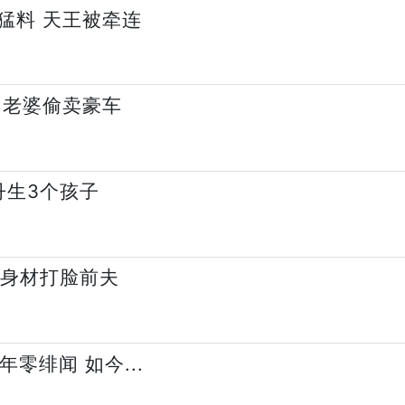
猛料 天王被牵连
 老婆偷卖豪车
丹生3个孩子
好身材打脸前夫
零绯闻 如今...