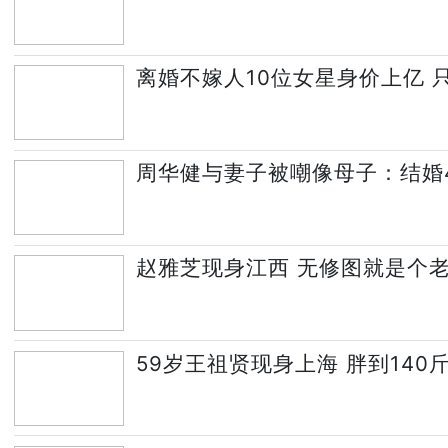
离婚不嫁人10位女星身价上亿 
周华健与妻子被嘲像母子：结婚4
赵雅芝现身江西 无修图就是个
59岁王祖贤现身上海 胖到140