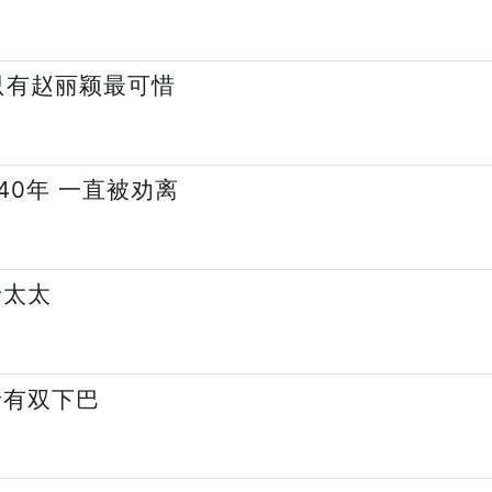
只有赵丽颖最可惜
0年 一直被劝离
老太太
斤有双下巴