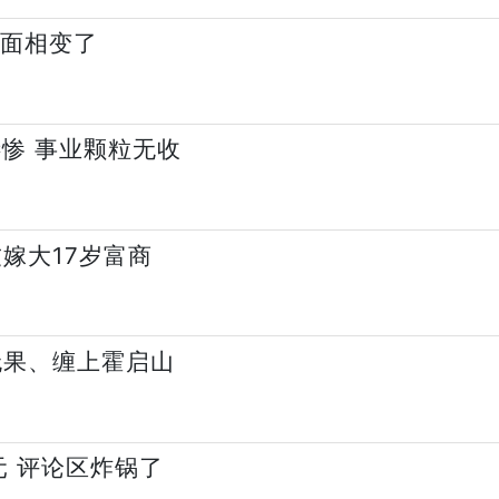
身面相变了
惨 事业颗粒无收
嫁大17岁富商
无果、缠上霍启山
元 评论区炸锅了