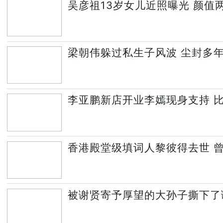
吴彦祖13岁女儿近照曝光 颜值
梁朝伟躲过私生子风波 尘封多
李亚鹏新店开业李嫣现身支持 
香港殿堂级填词人黎彼得去世 
被谢贤寄予厚望的大孙子撕下了