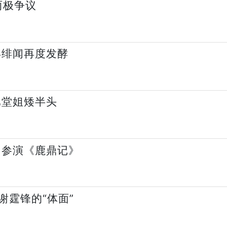
两极争议
年绯闻再度发酵
比堂姐矮半头
曾参演《鹿鼎记》
谢霆锋的“体面”